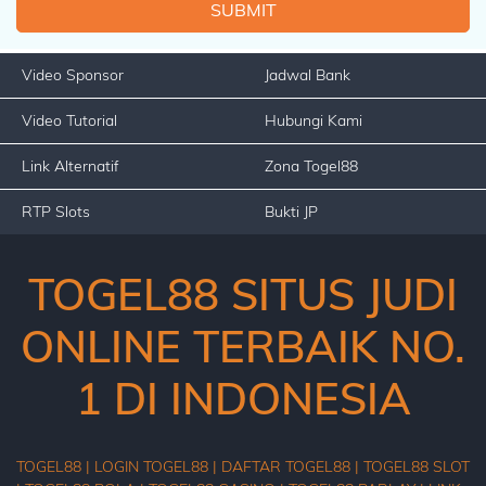
SUBMIT
REFERRAL
Video Sponsor
Jadwal Bank
PROMOSI
Video Tutorial
Hubungi Kami
HUBUNGI
KAMI
Link Alternatif
Zona Togel88
DOWNLOAD
RTP Slots
Bukti JP
DAFTAR
TOGEL88 SITUS JUDI
MASUK
ONLINE TERBAIK NO.
Lupa
Password?
1 DI INDONESIA
Butuh
LIVE
Bantuan?
CHAT
TOGEL88 |
LOGIN TOGEL88 |
DAFTAR TOGEL88 |
TOGEL88 SLOT