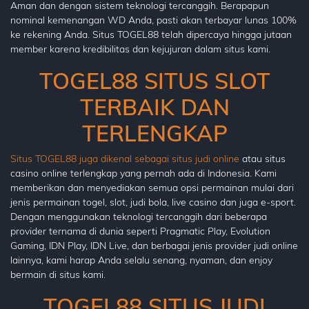
Aman dan dengan sistem teknologi tercanggih. Berapapun
nominal kemenangan WD Anda, pasti akan terbayar lunas 100%
ke rekening Anda. Situs TOGEL88 telah dipercaya hingga jutaan
member karena kredibilitas dan kejujuran dalam situs kami.
TOGEL88 SITUS SLOT
TERBAIK DAN
TERLENGKAP
Situs TOGEL88 juga dikenal sebagai situs judi online
atau situs
casino online terlengkap yang pernah ada di Indonesia. Kami
memberikan dan menyediakan semua opsi permainan mulai dari
jenis permainan togel, slot, judi bola, live casino dan juga e-sport.
Dengan menggunakan teknologi tercanggih dari beberapa
provider ternama di dunia seperti Pragmatic Play, Evolution
Gaming, IDN Play, IDN Live, dan berbagai jenis provider judi online
lainnya, kami harap Anda selalu senang, nyaman, dan enjoy
bermain di situs kami.
TOGEL88 SITUS JUDI